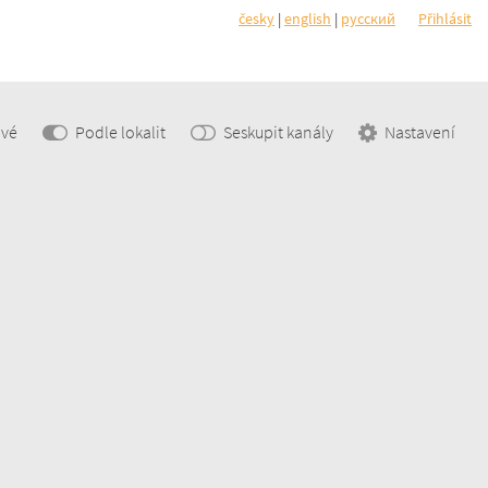
česky
|
english
|
pусский
Přihlásit
ové
Podle lokalit
Seskupit kanály
Nastavení