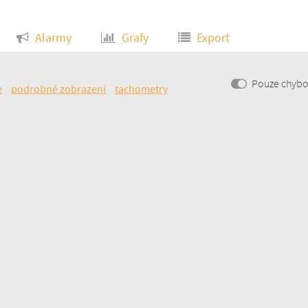
Alarmy
Grafy
Export
Pouze chyb
e
podrobné zobrazení
tachometry